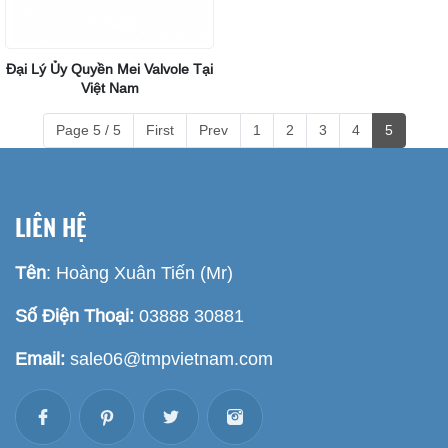
Đại Lý Ủy Quyền Mei Valvole Tại
Việt Nam
Page 5 / 5
First
Prev
1
2
3
4
5
LIÊN HỆ
Tên
: Hoàng Xuân Tiến (Mr)
Số Điện Thoại:
03888 30881
Email:
sale06@tmpvietnam.com