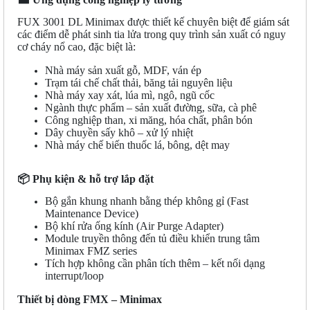
FUX 3001 DL Minimax được thiết kế chuyên biệt để giám sát
các điểm dễ phát sinh tia lửa trong quy trình sản xuất có nguy
cơ cháy nổ cao, đặc biệt là:
Nhà máy sản xuất gỗ, MDF, ván ép
Trạm tái chế chất thải, băng tải nguyên liệu
Nhà máy xay xát, lúa mì, ngô, ngũ cốc
Ngành thực phẩm – sản xuất đường, sữa, cà phê
Công nghiệp than, xi măng, hóa chất, phân bón
Dây chuyền sấy khô – xử lý nhiệt
Nhà máy chế biến thuốc lá, bông, dệt may
📦
Phụ kiện & hỗ trợ lắp đặt
Bộ gắn khung nhanh bằng thép không gỉ (Fast
Maintenance Device)
Bộ khí rửa ống kính (Air Purge Adapter)
Module truyền thông đến tủ điều khiển trung tâm
Minimax FMZ series
Tích hợp không cần phân tích thêm – kết nối dạng
interrupt/loop
Thiết bị dòng FMX – Minimax