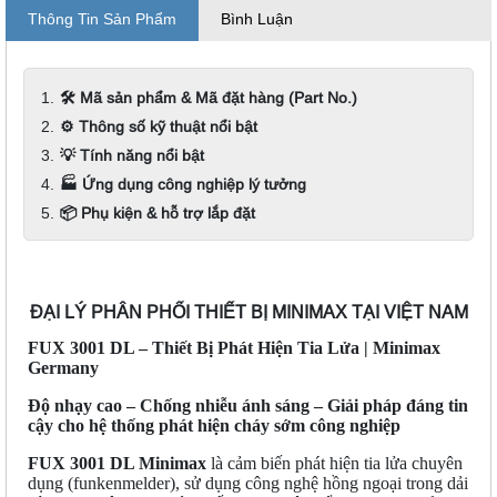
Thông Tin Sản Phẩm
Bình Luận
🛠️ Mã sản phẩm & Mã đặt hàng (Part No.)
⚙️ Thông số kỹ thuật nổi bật
💡 Tính năng nổi bật
🏭 Ứng dụng công nghiệp lý tưởng
📦 Phụ kiện & hỗ trợ lắp đặt
ĐẠI LÝ PHÂN PHỐI THIẾT BỊ MINIMAX TẠI VIỆT NAM
FUX 3001 DL – Thiết Bị Phát Hiện Tia Lửa | Minimax
Germany
Độ nhạy cao – Chống nhiễu ánh sáng – Giải pháp đáng tin
cậy cho hệ thống phát hiện cháy sớm công nghiệp
FUX 3001 DL Minimax
là cảm biến phát hiện tia lửa chuyên
dụng (funkenmelder), sử dụng công nghệ hồng ngoại trong dải