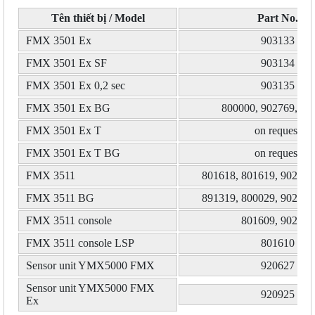
Tên thiết bị / Model
Part No.
FMX 3501 Ex
903133
FMX 3501 Ex SF
903134
FMX 3501 Ex 0,2 sec
903135
FMX 3501 Ex BG
800000, 902769, 90
FMX 3501 Ex T
on request
FMX 3501 Ex T BG
on request
FMX 3511
801618, 801619, 902532
FMX 3511 BG
891319, 800029, 902533
FMX 3511 console
801609, 902534
FMX 3511 console LSP
801610
Sensor unit YMX5000 FMX
920627
Sensor unit YMX5000 FMX
920925
Ex