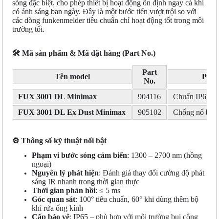
sóng đặc biệt, cho phép thiết bị hoạt động ổn định ngay cả khi
có ánh sáng ban ngày. Đây là một bước tiến vượt trội so với
các dòng funkenmelder tiêu chuẩn chỉ hoạt động tốt trong môi
trường tối.
🛠
️ Mã sản phẩm & Mã đặt hàng (Part No.)
Part
Tên model
Phiê
No.
FUX 3001 DL Minimax
904116
Chuẩn IP65
FUX 3001 DL Ex Dust Minimax
905102
Chống nổ bụi
⚙️
Thông số kỹ thuật nổi bật
Phạm vi bước sóng cảm biến
: 1300 – 2700 nm (hồng
ngoại)
Nguyên lý phát hiện
: Đánh giá thay đổi cường độ phát
sáng IR nhanh trong thời gian thực
Thời gian phản hồi
: ≤ 5 ms
Góc quan sát
: 100° tiêu chuẩn, 60° khi dùng thêm bộ
khí rửa ống kính
Cấp bảo vệ
: IP65 – phù hợp với môi trường bụi công