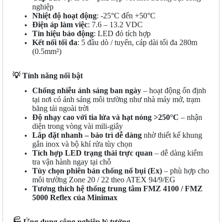
nghiệp
Nhiệt độ hoạt động
: -25°C đến +50°C
Điện áp làm việc
: 7.6 – 13.2 VDC
Tín hiệu báo động
: LED đỏ tích hợp
Kết nối tối đa
: 5 đầu dò / tuyến, cáp dài tối đa 280m
(0.5mm²)
💡
Tính năng nổi bật
Chống nhiễu ánh sáng ban ngày
– hoạt động ổn định
tại nơi có ánh sáng môi trường như nhà máy mở, trạm
băng tải ngoài trời
Độ nhạy cao với tia lửa và hạt nóng >250°C
– nhận
diện trong vòng vài mili-giây
Lắp đặt nhanh – bảo trì dễ dàng
nhờ thiết kế khung
gắn inox và bộ khí rửa tùy chọn
Tích hợp LED trạng thái trực quan
– dễ dàng kiểm
tra vận hành ngay tại chỗ
Tùy chọn phiên bản chống nổ bụi (Ex)
– phù hợp cho
môi trường Zone 20 / 22 theo ATEX 94/9/EG
Tương thích hệ thống trung tâm FMZ 4100 / FMZ
5000 Reflex của Minimax
🏭
Ứng dụng công nghiệp lý tưởng