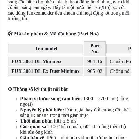
sóng đặc biệt, cho phép thiết bị hoạt động ổn định ngay cả khi
có ánh sáng ban ngày. Đây là một bước tiến vượt trội so với
các dòng funkenmelder tiêu chuẩn chỉ hoạt động tốt trong môi
trường tối.
🛠
️ Mã sản phẩm & Mã đặt hàng (Part No.)
Part
Tên model
Phiê
No.
FUX 3001 DL Minimax
904116
Chuẩn IP65
FUX 3001 DL Ex Dust Minimax
905102
Chống nổ bụi
⚙️
Thông số kỹ thuật nổi bật
Phạm vi bước sóng cảm biến
: 1300 – 2700 nm (hồng
ngoại)
Nguyên lý phát hiện
: Đánh giá thay đổi cường độ phát
sáng IR nhanh trong thời gian thực
Thời gian phản hồi
: ≤ 5 ms
Góc quan sát
: 100° tiêu chuẩn, 60° khi dùng thêm bộ
khí rửa ống kính
Cấp bảo vệ
: IP65 – phù hợp với môi trường bụi công