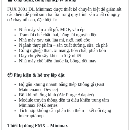
FUX 3001 DL Minimax được thiết kế chuyên biệt để giám sát
các điểm dễ phát sinh tia lửa trong quy trình sản xuất có nguy
cơ cháy nổ cao, đặc biệt là:
Nhà máy sản xuất gỗ, MDF, ván ép
Trạm tái chế chất thải, băng tải nguyên liệu
Nhà máy xay xát, lúa mì, ngô, ngũ cốc
Ngành thực phẩm – sản xuất đường, sữa, cà phê
Công nghiệp than, xi măng, hóa chất, phân bón
Dây chuyền sấy khô – xử lý nhiệt
Nhà máy chế biến thuốc lá, bông, dệt may
📦
Phụ kiện & hỗ trợ lắp đặt
Bộ gắn khung nhanh bằng thép không gỉ (Fast
Maintenance Device)
Bộ khí rửa ống kính (Air Purge Adapter)
Module truyền thông đến tủ điều khiển trung tâm
Minimax FMZ series
Tích hợp không cần phân tích thêm – kết nối dạng
interrupt/loop
Thiết bị dòng FMX – Minimax