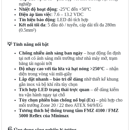
nghiệp
Nhiệt độ hoạt động
: -25°C đến +50°C
Điện áp làm việc
: 7.6 – 13.2 VDC
Tín hiệu báo động
: LED đỏ tích hợp
Kết nối tối đa
: 5 đầu dò / tuyến, cáp dài tối đa 280m
(0.5mm²)
💡
Tính năng nổi bật
Chống nhiễu ánh sáng ban ngày
– hoạt động ổn định
tại nơi có ánh sáng môi trường như nhà máy mở, trạm
băng tải ngoài trời
Độ nhạy cao với tia lửa và hạt nóng >250°C
– nhận
diện trong vòng vài mili-giây
Lắp đặt nhanh – bảo trì dễ dàng
nhờ thiết kế khung
gắn inox và bộ khí rửa tùy chọn
Tích hợp LED trạng thái trực quan
– dễ dàng kiểm
tra vận hành ngay tại chỗ
Tùy chọn phiên bản chống nổ bụi (Ex)
– phù hợp cho
môi trường Zone 20 / 22 theo ATEX 94/9/EG
Tương thích hệ thống trung tâm FMZ 4100 / FMZ
5000 Reflex của Minimax
🏭
Ứng dụng công nghiệp lý tưởng