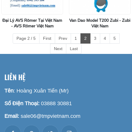
Đại Lý AVS Römer Tại Việt Nam
Van Dao Model T200 Zubi - Zubi
- AVS Römer Việt Nam
Việt Nam
Page 2 / 5
First
Prev
1
2
3
4
5
Next
Last
LIÊN HỆ
Tên
: Hoàng Xuân Tiến (Mr)
Số Điện Thoại:
03888 30881
Email:
sale06@tmpvietnam.com