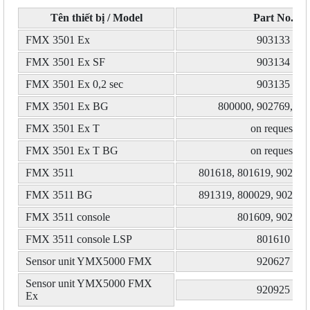
Tên thiết bị / Model
Part No.
FMX 3501 Ex
903133
FMX 3501 Ex SF
903134
FMX 3501 Ex 0,2 sec
903135
FMX 3501 Ex BG
800000, 902769, 90
FMX 3501 Ex T
on request
FMX 3501 Ex T BG
on request
FMX 3511
801618, 801619, 902532
FMX 3511 BG
891319, 800029, 902533
FMX 3511 console
801609, 902534
FMX 3511 console LSP
801610
Sensor unit YMX5000 FMX
920627
Sensor unit YMX5000 FMX
920925
Ex