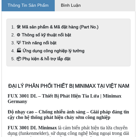
Thông Tin Sản Phẩm
Bình Luận
🛠️ Mã sản phẩm & Mã đặt hàng (Part No.)
⚙️ Thông số kỹ thuật nổi bật
💡 Tính năng nổi bật
🏭 Ứng dụng công nghiệp lý tưởng
📦 Phụ kiện & hỗ trợ lắp đặt
ĐẠI LÝ PHÂN PHỐI THIẾT BỊ MINIMAX TẠI VIỆT NAM
FUX 3001 DL – Thiết Bị Phát Hiện Tia Lửa | Minimax
Germany
Độ nhạy cao – Chống nhiễu ánh sáng – Giải pháp đáng tin
cậy cho hệ thống phát hiện cháy sớm công nghiệp
FUX 3001 DL Minimax
là cảm biến phát hiện tia lửa chuyên
dụng (funkenmelder), sử dụng công nghệ hồng ngoại trong dải