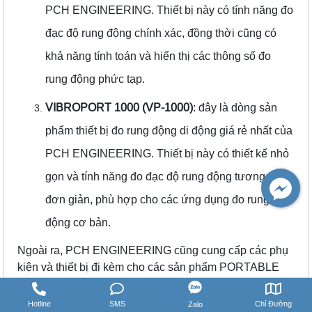
PCH ENGINEERING. Thiết bị này có tính năng đo
đạc độ rung động chính xác, đồng thời cũng có
khả năng tính toán và hiển thị các thông số đo
rung động phức tạp.
VIBROPORT 1000 (VP-1000)
: đây là dòng sản
phẩm thiết bị đo rung động di động giá rẻ nhất của
PCH ENGINEERING. Thiết bị này có thiết kế nhỏ
gọn và tính năng đo đạc độ rung động tương đối
đơn giản, phù hợp cho các ứng dụng đo rung
động cơ bản.
Ngoài ra, PCH ENGINEERING cũng cung cấp các phụ
kiện và thiết bị đi kèm cho các sản phẩm PORTABLE
VIBRATION METERS của họ như cảm biến rung động
và dây cáp đo.
Hotline
SMS
Chỉ Đường
Zalo