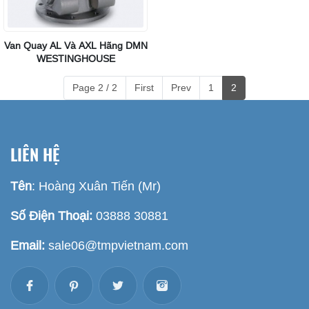
Van Quay AL Và AXL Hãng DMN
WESTINGHOUSE
Page 2 / 2
First
Prev
1
2
LIÊN HỆ
Tên
: Hoàng Xuân Tiến (Mr)
Số Điện Thoại:
03888 30881
Email:
sale06@tmpvietnam.com