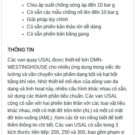
Chịu áp suất chống sóng áp đến 10 bar g
Có sẵn các mẫu chống nổ lên đến 10 bar g
Giải pháp tùy chỉnh
Có sẵn phiên bản tháo rời dễ dàng
Có sẵn phiên bản bằng gang
THÔNG TIN
Các van quay USAL được thiết kế bởi DMN-
WESTINGHOUSE cho nhiều ứng dụng trong việc đo
lường và vận chuyển sản phẩm dạng bột và hạt bột
bằng khí nén. Nhờ thiết kế mô-đun của dòng van đa
dạng và linh hoạt này, nhiều cấu hình khác nhau có sẵn,
sử dụng các thành phần tiêu chuẩn. Các van USAL
cũng có sẵn với hai phiên bản thân với các loại vật liệu
khác nhau, một có mặt đỡ tròn-tròn (AL) và một có mặt
đỡ tròn-vuông (AML). Xem các tờ rơi riêng biệt để biết
thêm thông tin chi tiết. Các van USAL có sẵn trong 3
kích thước liên tiếp: 200, 250 và 300, bao gồm phạm vi