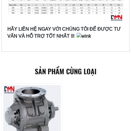
HÃY LIÊN HỆ NGAY VỚI CHÚNG TÔI ĐỂ ĐƯỢC TƯ
VẤN VÀ HỖ TRỢ TỐT NHẤT !!!
SẢN PHẨM CÙNG LOẠI