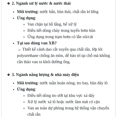
🔹
2. Ngành xử lý nước & nước thải
Môi trường
: nước bẩn, bùn thải, chất rắn lơ lửng
Ứng dụng
:
Van chặn tại hồ lắng, bể xử lý
Điều tiết dòng chảy trong tuyến bơm bùn
Ứng dụng trong trạm bơm có lẫn sỏi/cát
Tại sao dùng van XB?
→ Thiết kế cánh dao cắt xuyên qua chất rắn, lớp lót
polyurethane chống ăn mòn, dễ bảo trì tại chỗ mà không
cần tháo van ra khỏi đường ống.
🔹
3. Ngành năng lượng & nhà máy điện
Môi trường
: nước tuần hoàn nóng, tro bay, bùn đáy lò
Ứng dụng
:
Điều tiết dòng tro ướt tại khu vực xả đáy
Xử lý nước xả lò hoặc nước làm mát có cặn
Van an toàn dự phòng trong hệ thống vận chuyển
chất rắn