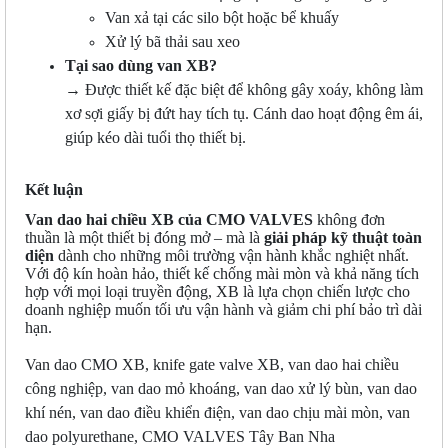
Van xả tại các silo bột hoặc bể khuấy
Xử lý bã thải sau xeo
Tại sao dùng van XB?
→ Được thiết kế đặc biệt để không gây xoáy, không làm
xơ sợi giấy bị đứt hay tích tụ. Cánh dao hoạt động êm ái,
giúp kéo dài tuổi thọ thiết bị.
Kết luận
Van dao hai chiều XB của CMO VALVES
không đơn
thuần là một thiết bị đóng mở – mà là
giải pháp kỹ thuật toàn
diện
dành cho những môi trường vận hành khắc nghiệt nhất.
Với độ kín hoàn hảo, thiết kế chống mài mòn và khả năng tích
hợp với mọi loại truyền động, XB là lựa chọn chiến lược cho
doanh nghiệp muốn tối ưu vận hành và giảm chi phí bảo trì dài
hạn.
Van dao CMO XB, knife gate valve XB, van dao hai chiều
công nghiệp, van dao mỏ khoáng, van dao xử lý bùn, van dao
khí nén, van dao điều khiển điện, van dao chịu mài mòn, van
dao polyurethane, CMO VALVES Tây Ban Nha