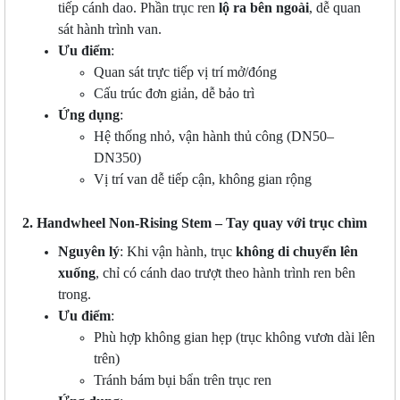
tiếp cánh dao. Phần trục ren
lộ ra bên ngoài
, dễ quan
sát hành trình van.
Ưu điểm
:
Quan sát trực tiếp vị trí mở/đóng
Cấu trúc đơn giản, dễ bảo trì
Ứng dụng
:
Hệ thống nhỏ, vận hành thủ công (DN50–
DN350)
Vị trí van dễ tiếp cận, không gian rộng
2. Handwheel Non-Rising Stem – Tay quay với trục chìm
Nguyên lý
: Khi vận hành, trục
không di chuyển lên
xuống
, chỉ có cánh dao trượt theo hành trình ren bên
trong.
Ưu điểm
:
Phù hợp không gian hẹp (trục không vươn dài lên
trên)
Tránh bám bụi bẩn trên trục ren