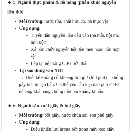
🔹
5. Ngành thực phẩm & đồ uống (phân khúc nguyên
liệu thô)
Môi trường
: nước rửa, chất hữu cơ, bã thực vật
Ứng dụng
:
Tuyến dẫn nguyên liệu đầu vào (bã mía, bột mì,
tinh bột)
Xả bồn chứa nguyên liệu lên men hoặc hỗn hợp
sệt
Lắp tại hệ thống CIP nước thải
Tại sao dùng van XB?
→ Thiết kế không có khoang lưu giữ (full port) – không
gây tích tụ cặn bẩn. Có thể yêu cầu loại dao phủ PTFE
để tăng khả năng chống dính và kháng khuẩn.
🔹
6. Ngành sản xuất giấy & bột giấy
Môi trường
: bột giấy, nước chứa sợi, sơn phủ giấy
Ứng dụng
:
Điều khiển lưu lượng bột trong máy xeo giấy