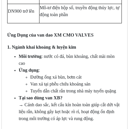
Mô-tơ điện hộp số, truyền động thủy lực, tự
DN900 trở lên
động toàn phần
Ứng Dụng của van dao XM CMO VALVES
1. Ngành khai khoáng & luyện kim
Môi trường
: nước có đá, bùn khoáng, chất mài mòn
cao
Ứng dụng
:
Đường ống xả bùn, bơm cát
Van xả tại phễu chứa khoáng sản
Tuyến dẫn chất rắn trong nhà máy tuyển quặng
Tại sao dùng van XB?
→ Cánh dao sắc, kết cấu kín hoàn toàn giúp cắt dứt vật
liệu rắn, không gây kẹt hoặc rò rỉ, hoạt động ổn định
trong môi trường có áp lực và rung động.