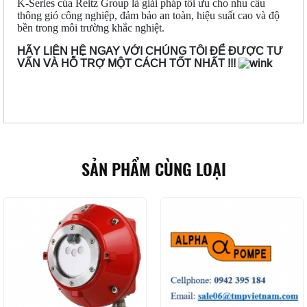
K-Series của Reitz Group là giải pháp tối ưu cho nhu cầu
thông gió công nghiệp, đảm bảo an toàn, hiệu suất cao và độ
bền trong môi trường khắc nghiệt.
HÃY LIÊN HỆ NGAY VỚI CHÚNG TÔI ĐỂ ĐƯỢC TƯ
VẤN VÀ HỖ TRỢ MỘT CÁCH TỐT NHẤT !!!
SẢN PHẨM CÙNG LOẠI