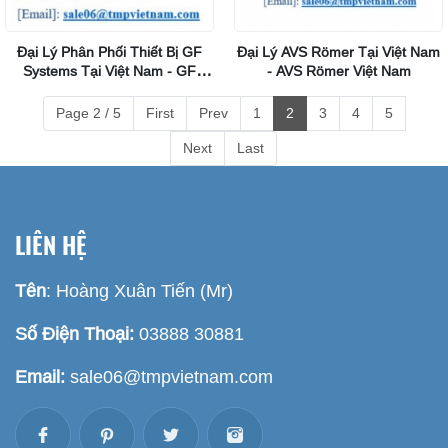
Đại Lý Phân Phối Thiết Bị GF
Đại Lý AVS Römer Tại Việt Nam
Systems Tại Việt Nam - GF
- AVS Römer Việt Nam
Piping Systems Viet Nam
Page 2 / 5
First
Prev
1
2
3
4
5
Next
Last
LIÊN HỆ
Tên
: Hoàng Xuân Tiến (Mr)
Số Điện Thoại:
03888 30881
Email:
sale06@tmpvietnam.com