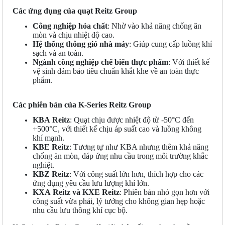
Các ứng dụng của quạt Reitz Group
Công nghiệp hóa chất
: Nhờ vào khả năng chống ăn
mòn và chịu nhiệt độ cao.
Hệ thống thông gió nhà máy
: Giúp cung cấp luồng khí
sạch và an toàn.
Ngành công nghiệp chế biến thực phẩm
: Với thiết kế
vệ sinh đảm bảo tiêu chuẩn khắt khe về an toàn thực
phẩm.
Các phiên bản của K-Series Reitz Group
KBA
Reitz
: Quạt chịu được nhiệt độ từ -50°C đến
+500°C, với thiết kế chịu áp suất cao và luồng không
khí mạnh.
KBE
Reitz
: Tương tự như KBA nhưng thêm khả năng
chống ăn mòn, đáp ứng nhu cầu trong môi trường khắc
nghiệt.
KBZ
Reitz
: Với công suất lớn hơn, thích hợp cho các
ứng dụng yêu cầu lưu lượng khí lớn.
KXA
Reitz
và KXE
Reitz
: Phiên bản nhỏ gọn hơn với
công suất vừa phải, lý tưởng cho không gian hẹp hoặc
nhu cầu lưu thông khí cục bộ.