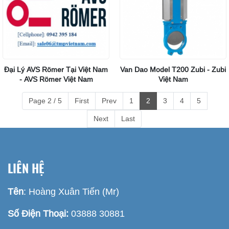
Đại Lý AVS Römer Tại Việt Nam
Van Dao Model T200 Zubi - Zubi
- AVS Römer Việt Nam
Việt Nam
Page 2 / 5
First
Prev
1
2
3
4
5
Next
Last
LIÊN HỆ
Tên
: Hoàng Xuân Tiến (Mr)
Số Điện Thoại:
03888 30881