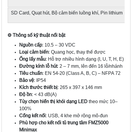
SD Card, Quạt hút, Bộ cảm biến luồng khí, Pin lithium
⚙
️ Thông số kỹ thuật nổi bật
Nguồn cấp
: 10.5 – 30 VDC
Loại cảm biến
: Quang học, thay thế được
Ống lấy mẫu
: Hỗ trợ nhiều hình dạng (I, U, T, H, E)
Đường kính lỗ hút
: 2 – 7 mm, lên đến 16 lỗ/nhánh
Tiêu chuẩn
: EN 54-20 (Class A, B, C) – NFPA 72
Bảo vệ
: IP54
Kích thước thiết bị
: 265 x 397 x 146 mm
Độ ồn
: < 43 dB(A)
Tùy chọn hiển thị khói dạng LED
theo mức 10–
100%
Cổng kết nối
: USB, 4 khe mở rộng mô-đun
Phù hợp cho kết nối tủ trung tâm FMZ5000
Minimax