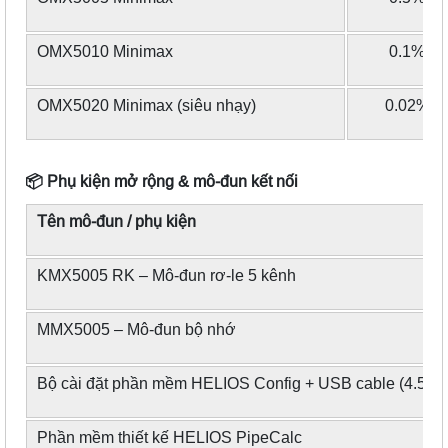
OMX5010 Minimax
0.1%/m
OMX5020 Minimax (siêu nhạy)
0.02%/m
📦
Phụ kiện mở rộng & mô-đun kết nối
Tên mô-đun / phụ kiện
KMX5005 RK – Mô-đun rơ-le 5 kênh
MMX5005 – Mô-đun bộ nhớ
Bộ cài đặt phần mềm HELIOS Config + USB cable (4.5m)
Phần mềm thiết kế HELIOS PipeCalc