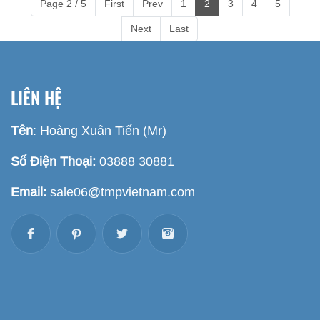
Page 2 / 5
First
Prev
1
2
3
4
5
Next
Last
LIÊN HỆ
Tên
: Hoàng Xuân Tiến (Mr)
Số Điện Thoại:
03888 30881
Email:
sale06@tmpvietnam.com