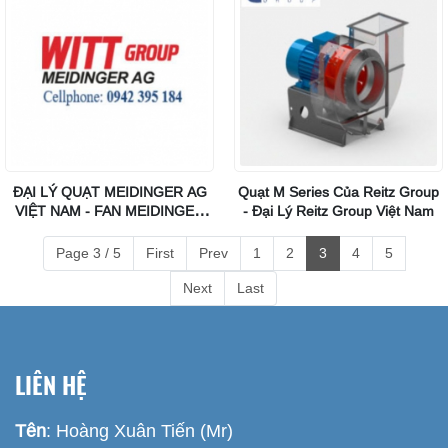
ĐẠI LÝ QUẠT MEIDINGER AG
Quạt M Series Của Reitz Group
VIỆT NAM - FAN MEIDINGER
- Đại Lý Reitz Group Việt Nam
AG VIET NAM
Page 3 / 5
First
Prev
1
2
3
4
5
Next
Last
LIÊN HỆ
Tên
: Hoàng Xuân Tiến (Mr)