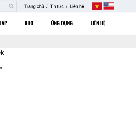
Trang chủ
Tin tức
Liên hệ
HÁP
KHO
ỨNG DỤNG
LIÊN HỆ
ek
am