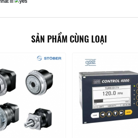
hất !!!
SẢN PHẨM CÙNG LOẠI