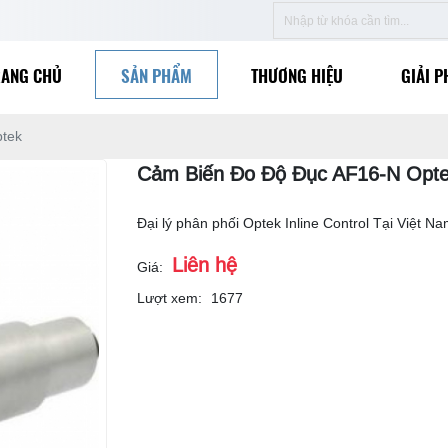
RANG CHỦ
SẢN PHẨM
THƯƠNG HIỆU
GIẢI P
tek
Cảm Biến Đo Độ Đục AF16-N Opt
Đại lý phân phối Optek Inline Control Tại Việt N
Liên hệ
Giá:
Lượt xem:
1677